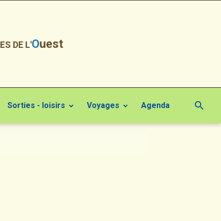
O
uest
ES DE L'
Sorties - loisirs
Voyages
Agenda