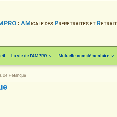
MPRO
:
AM
P
R
ICALE DES
RERETRAITES ET
ETRAIT
eil
La vie de l'AMPRO
Mutuelle complémentaire
s de Pétanque
ue