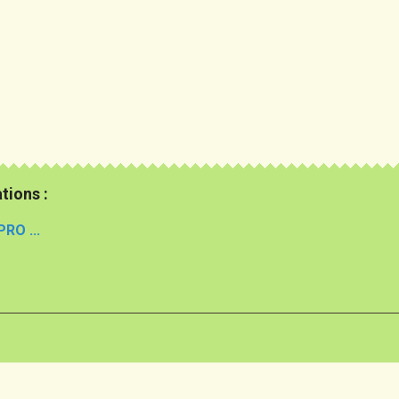
tions :
PRO ...