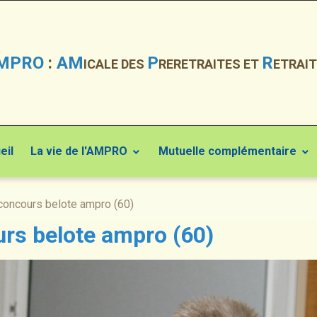
MPRO
:
AM
P
R
ICALE DES
RERETRAITES ET
ETRAIT
eil
La vie de l'AMPRO
Mutuelle complémentaire
concours belote ampro (60)
rs belote ampro (60)