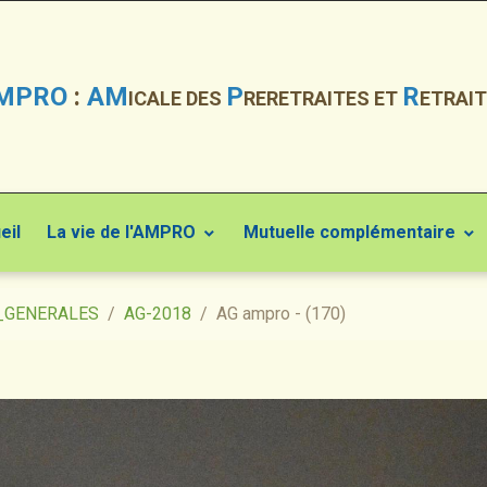
MPRO
:
AM
P
R
ICALE DES
RERETRAITES ET
ETRAIT
eil
La vie de l'AMPRO
Mutuelle complémentaire
_GENERALES
AG-2018
AG ampro - (170)