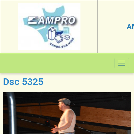
A
Dsc 5325