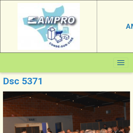
A
Dsc 5371