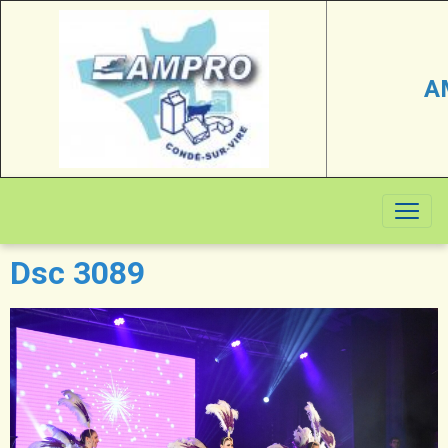
A
Dsc 3089