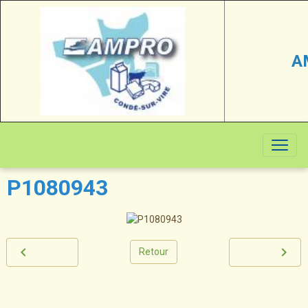
A
P1080943
Retour