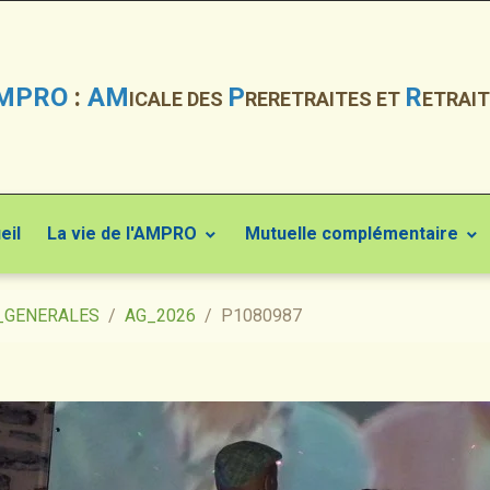
MPRO
:
AM
P
R
ICALE DES
RERETRAITES ET
ETRAIT
eil
La vie de l'AMPRO
Mutuelle complémentaire
_GENERALES
AG_2026
P1080987