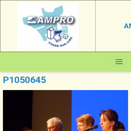
A
P1050645