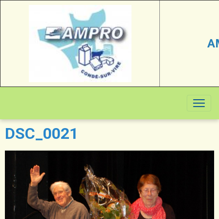
A
DSC_0021