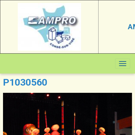
A
P1030560