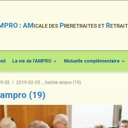
MPRO
:
AM
P
R
ICALE DES
RERETRAITES ET
ETRAIT
eil
La vie de l'AMPRO
Mutuelle complémentaire
19-02
2019-02-05 _ belote ampro (19)
 ampro (19)