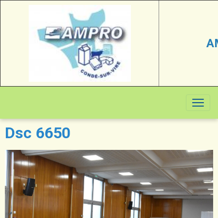
A
Dsc 6650