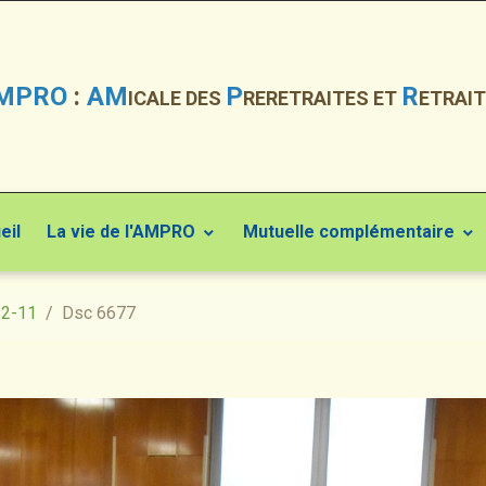
MPRO
:
AM
P
R
ICALE DES
RERETRAITES ET
ETRAIT
eil
La vie de l'AMPRO
Mutuelle complémentaire
22-11
Dsc 6677