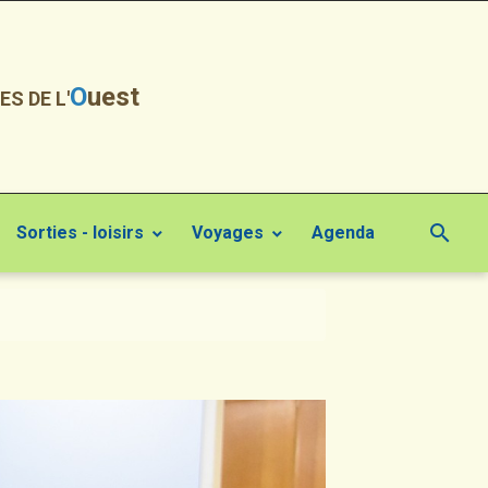
O
uest
ES DE L'
Sorties - loisirs
Voyages
Agenda