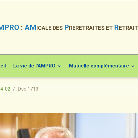
MPRO
:
AM
P
R
ICALE DES
RERETRAITES ET
ETRAIT
eil
La vie de l'AMPRO
Mutuelle complémentaire
24-02
Dsc 1713