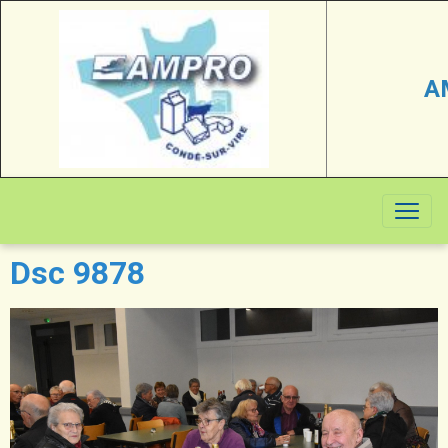
A
Dsc 9878