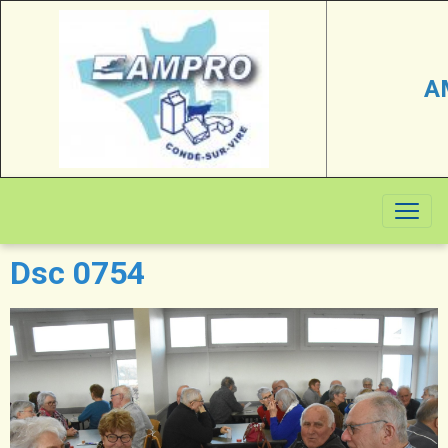
A
Dsc 0754