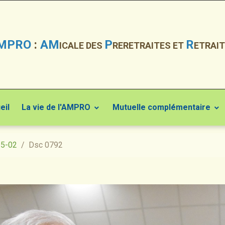
MPRO
:
AM
P
R
ICALE DES
RERETRAITES ET
ETRAIT
eil
La vie de l'AMPRO
Mutuelle complémentaire
25-02
Dsc 0792