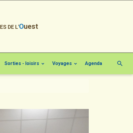
O
uest
ES DE L'
Sorties - loisirs
Voyages
Agenda