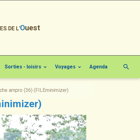
O
uest
ES DE L'
Sorties - loisirs
Voyages
Agenda
che ampro (36) (FILEminimizer)
inimizer)