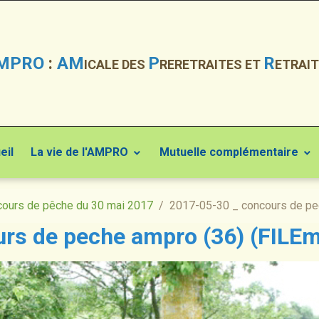
MPRO
:
AM
P
R
ICALE DES
RERETRAITES ET
ETRAIT
eil
La vie de l'AMPRO
Mutuelle complémentaire
ours de pêche du 30 mai 2017
2017-05-30 _ concours de pe
rs de peche ampro (36) (FILEm