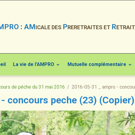
MPRO
:
AM
P
R
ICALE DES
RERETRAITES ET
ETRAIT
eil
La vie de l'AMPRO
Mutuelle complémentaire
ours de pêche du 31 mai 2016
2016-05-31 _ ampro - concour
- concours peche (23) (Copier)