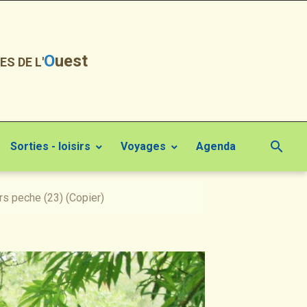
O
uest
ES DE L'
Sorties - loisirs
Voyages
Agenda
s peche (23) (Copier)