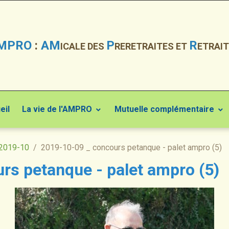
MPRO
:
AM
P
R
ICALE DES
RERETRAITES ET
ETRAIT
eil
La vie de l'AMPRO
Mutuelle complémentaire
2019-10
2019-10-09 _ concours petanque - palet ampro (5)
rs petanque - palet ampro (5)