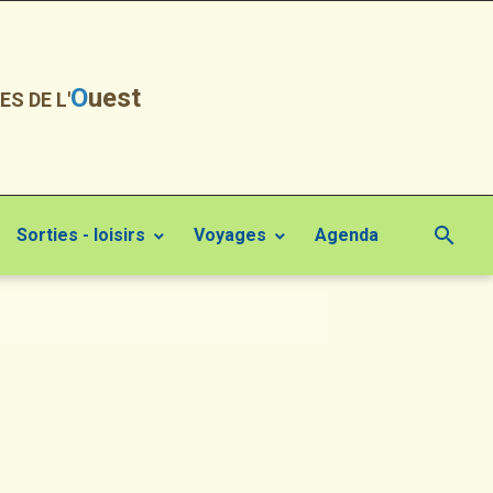
O
uest
ES DE L'
Sorties - loisirs
Voyages
Agenda