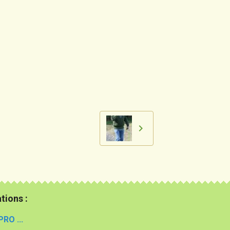
tions :
PRO ...