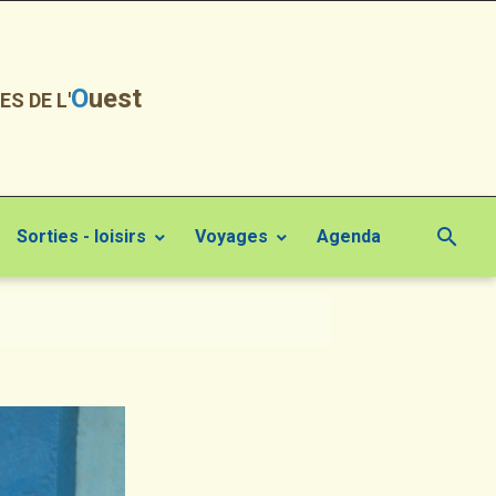
O
uest
ES DE L'
Sorties - loisirs
Voyages
Agenda