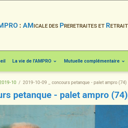
MPRO
:
AM
P
R
ICALE DES
RERETRAITES ET
ETRAIT
eil
La vie de l'AMPRO
Mutuelle complémentaire
2019-10
2019-10-09 _ concours petanque - palet ampro (74)
rs petanque - palet ampro (74)