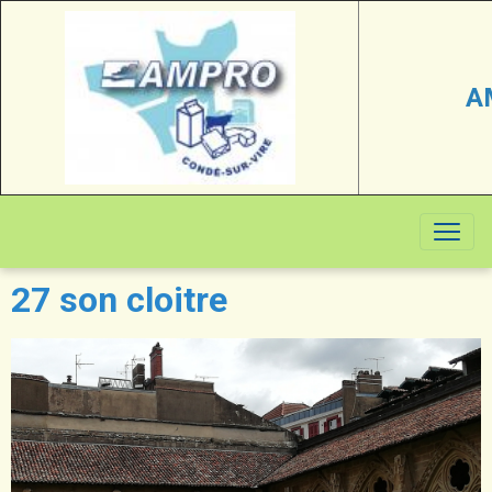
A
27 son cloitre