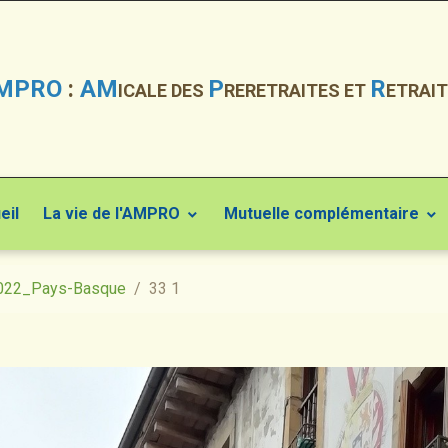
MPRO
:
AM
P
R
ICALE DES
RERETRAITES ET
ETRAIT
eil
La vie de l'AMPRO
Mutuelle complémentaire
022_Pays-Basque
33 1