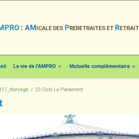
MPRO
:
AM
P
R
ICALE DES
RERETRAITES ET
ETRAIT
eil
La vie de l'AMPRO
Mutuelle complémentaire
017_Norvège
23 Oslo Le Parlement
t