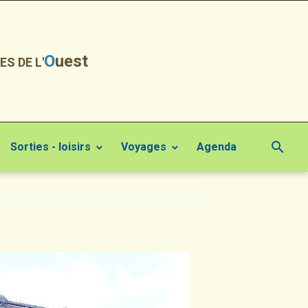
O
uest
ES DE L'
Sorties - loisirs
Voyages
Agenda