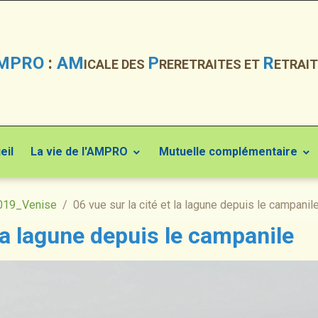
MPRO
:
AM
P
R
ICALE DES
RERETRAITES ET
ETRAIT
eil
La vie de l'AMPRO
Mutuelle complémentaire
019_Venise
06 vue sur la cité et la lagune depuis le campanil
 la lagune depuis le campanile