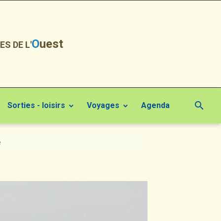
O
uest
ES DE L'
Sorties - loisirs
Voyages
Agenda
e