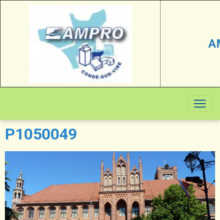
A
P1050049