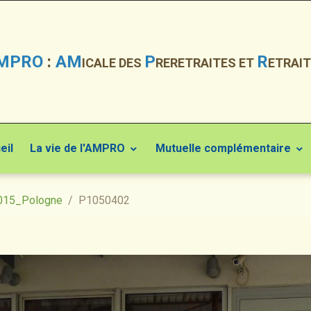
MPRO
:
AM
P
R
ICALE DES
RERETRAITES ET
ETRAIT
eil
La vie de l'AMPRO
Mutuelle complémentaire
015_Pologne
P1050402