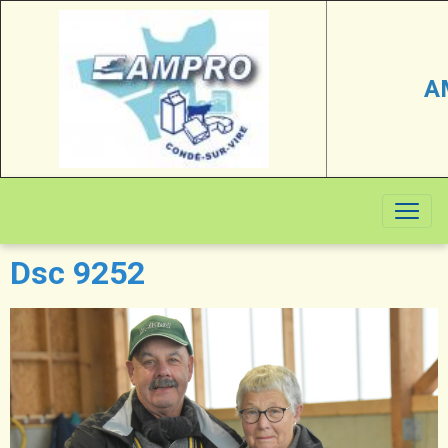
A
Dsc 9252