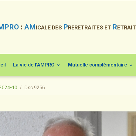
MPRO
:
AM
P
R
ICALE DES
RERETRAITES ET
ETRAIT
eil
La vie de l'AMPRO
Mutuelle complémentaire
2024-10
Dsc 9256