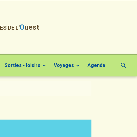
O
uest
ES DE L'
Sorties - loisirs
Voyages
Agenda