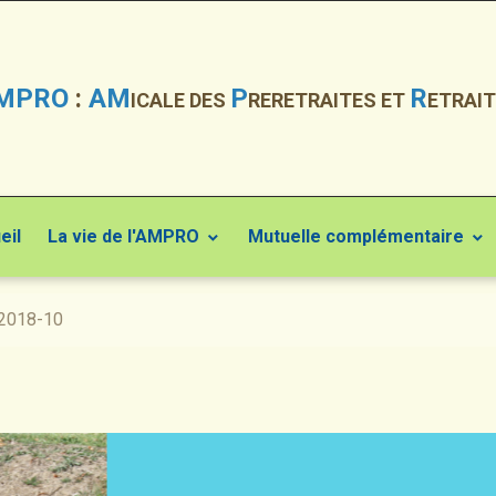
MPRO
:
AM
P
R
ICALE DES
RERETRAITES ET
ETRAIT
eil
La vie de l'AMPRO
Mutuelle complémentaire
2018-10