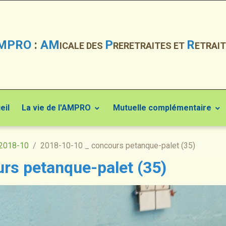
MPRO
:
AM
P
R
ICALE DES
RERETRAITES ET
ETRAIT
eil
La vie de l'AMPRO
Mutuelle complémentaire
2018-10
2018-10-10 _ concours petanque-palet (35)
rs petanque-palet (35)